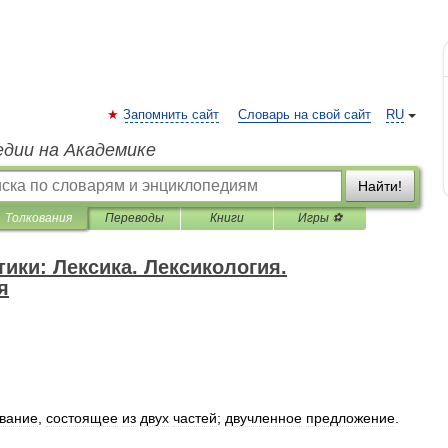
Запомнить сайт
Словарь на свой сайт
RU
едии на Академике
Найти!
Толкования
Переводы
Книги
Игры ⚽
ики: Лексика. Лексикология.
я
вание
,
состоящее
из
двух
частей
;
двучленное
предложение
.