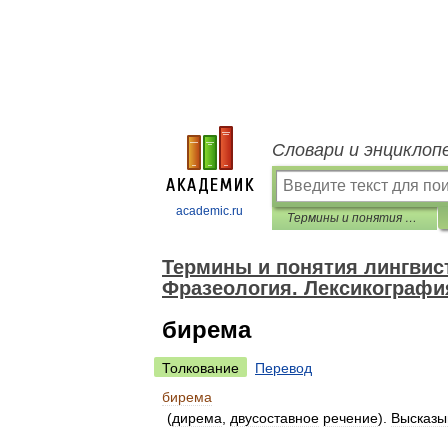
Словари и энциклоп
academic.ru
Термины и понятия лингвистики: Лексика. Лексикология. Фразеология. Лексикография
Термины и понятия лингвист
Фразеология. Лексикографи
бирема
Толкование
Перевод
бирема
(
дирема
,
двусоставное
речение
).
Высказы